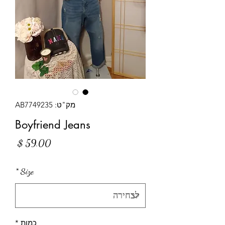
מק"ט: AB7749235
Boyfriend Jeans
מחיר
*
Size
כמות
*