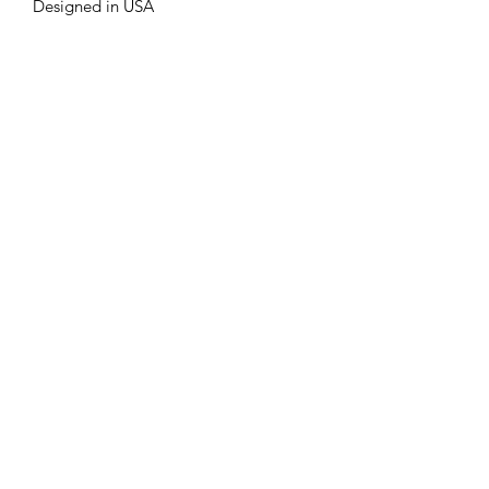
Designed in USA
Do Not Sell My Personal Information
©2019 מאת Jones & Ivy Collections, Inc.. נוצר בגאווה עם