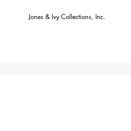
Jones & Ivy Collections, Inc.
More
לקנות
About
About
Contact
Contact
בית