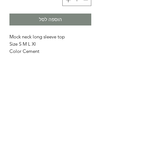
הוספה לסל
Mock neck long sleeve top
Size S M L Xl
Color Cement