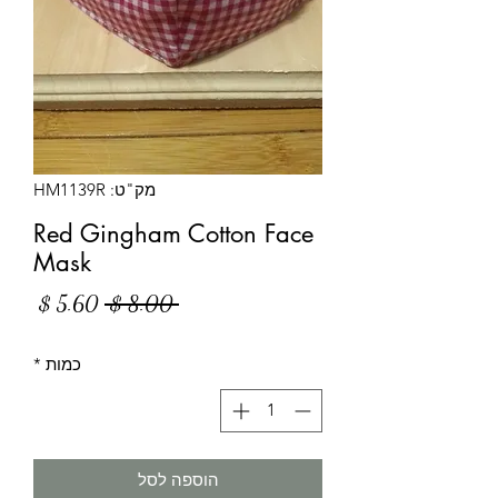
מק"ט: HM1139R
Red Gingham Cotton Face
Mask
מחיר
מחיר
 ‏8.00 ‏$ 
רגיל
מבצע
כמות
*
הוספה לסל