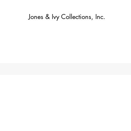
Jones & Ivy Collections, Inc.
More
לקנות
About
About
Contact
Contact
בית