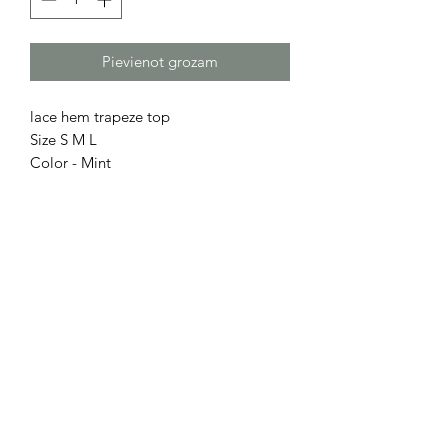
Pievienot grozam
lace hem trapeze top
Size S M L
Color - Mint