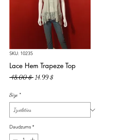
SKU: 10235
Lace Hem Trapeze Top
Parastā
Izpārdošanas
 48,00 $ 
14,99 $
cena
cena
Size
*
Daudzums
*