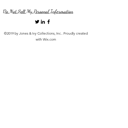
Do Not Sell My Personal Information
©2019 by Jones & Ivy Collections, Inc.. Proudly created
with Wix.com
src="https://www.faire.com/embed/bw_4hbau4y92h" width="900"
height="600" scrolling="no" style="margin: 0 auto; border: none;
display: block; max-width: 100%; width: 900px; height: 600px;">